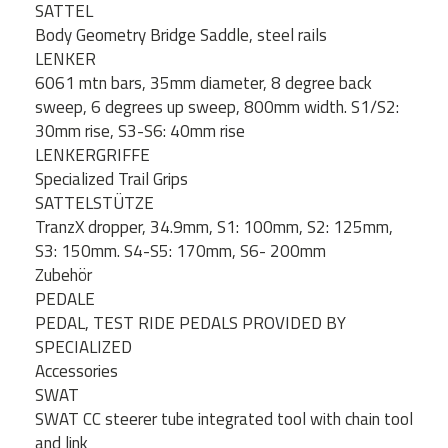
SATTEL
Body Geometry Bridge Saddle, steel rails
LENKER
6061 mtn bars, 35mm diameter, 8 degree back
sweep, 6 degrees up sweep, 800mm width. S1/S2:
30mm rise, S3-S6: 40mm rise
LENKERGRIFFE
Specialized Trail Grips
SATTELSTÜTZE
TranzX dropper, 34.9mm, S1: 100mm, S2: 125mm,
S3: 150mm. S4-S5: 170mm, S6- 200mm
Zubehör
PEDALE
PEDAL, TEST RIDE PEDALS PROVIDED BY
SPECIALIZED
Accessories
SWAT
SWAT CC steerer tube integrated tool with chain tool
and link