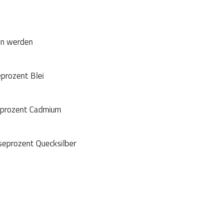
en werden
prozent Blei
eprozent Cadmium
seprozent Quecksilber