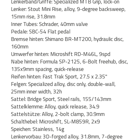
Lenkerband/Griffe: Specialized MTB Grip, lock-on
Lenker: Stout Mini Rise, alloy, 9-degree backsweep,
15mm rise, 31.8mm
Inner Tubes: Schrader, 40mm valve
Pedale: SBC-54 Flat pedal
Bremse hinten: Shimano BR-MT200, hydraulic disc,
160mm
Umwerfer hinten: Microshift RD-M46L, 9spd
Nabe hinten: Formula SP-2125, 6-Bolt freehub, disc,
135x9mm spacing, quick-release
Reifen hinten: Fast Trak Sport, 27.5 x 2.35"
Felgen: Specialized alloy, disc only, double-wall,
25mm inner width, 32h
Sattel: Bridge Sport, Steel rails, 155/143mm
Sattelklemme: Alloy, quick release, 34.9
Sattelstütze: Alloy, 2-bolt clamp, 30.9mm
Schalthebel: Microshift, SL-M859R, 2x9
Speichen: Stainless, 14g
Lenkervorbau: 3D-forged alloy, 31.8mm, 7-degree