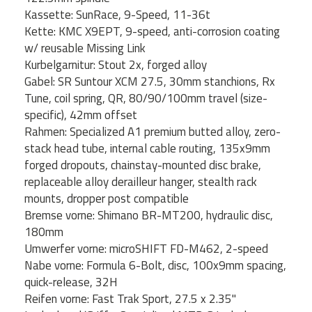
Kassette: SunRace, 9-Speed, 11-36t
Kette: KMC X9EPT, 9-speed, anti-corrosion coating
w/ reusable Missing Link
Kurbelgarnitur: Stout 2x, forged alloy
Gabel: SR Suntour XCM 27.5, 30mm stanchions, Rx
Tune, coil spring, QR, 80/90/100mm travel (size-
specific), 42mm offset
Rahmen: Specialized A1 premium butted alloy, zero-
stack head tube, internal cable routing, 135x9mm
forged dropouts, chainstay-mounted disc brake,
replaceable alloy derailleur hanger, stealth rack
mounts, dropper post compatible
Bremse vorne: Shimano BR-MT200, hydraulic disc,
180mm
Umwerfer vorne: microSHIFT FD-M462, 2-speed
Nabe vorne: Formula 6-Bolt, disc, 100x9mm spacing,
quick-release, 32H
Reifen vorne: Fast Trak Sport, 27.5 x 2.35"