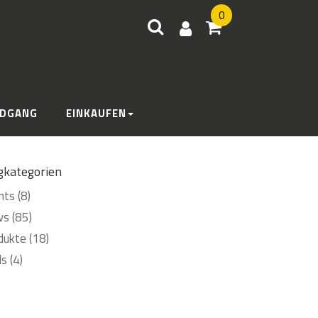
0
DGANG
EINKAUFEN
gkategorien
ts (8)
s (85)
dukte (18)
ls (4)