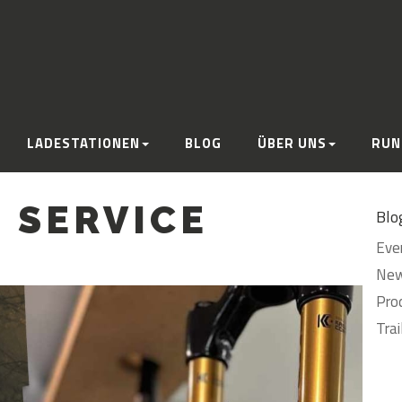
LADESTATIONEN
BLOG
ÜBER UNS
RUN
 SERVICE
Blo
Even
New
Pro
Trai